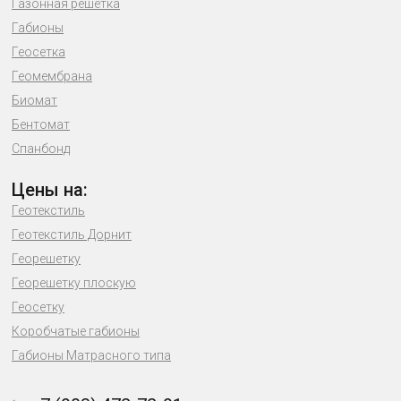
Газонная решетка
Габионы
Геосетка
Геомембрана
Биомат
Бентомат
Спанбонд
Цены на:
Геотекстиль
Геотекстиль Дорнит
Георешетку
Георешетку плоскую
Геосетку
Коробчатые габионы
Габионы Матрасного типа