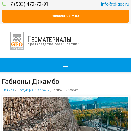
+7 (903) 472-72-91
info@td-geo.ru
Написать в MAX
Геоматериалы
производство геосинтетики
Габионы Джамбо
Главная
/
Продукция
/
Габионы
/
Габионы Джамбо