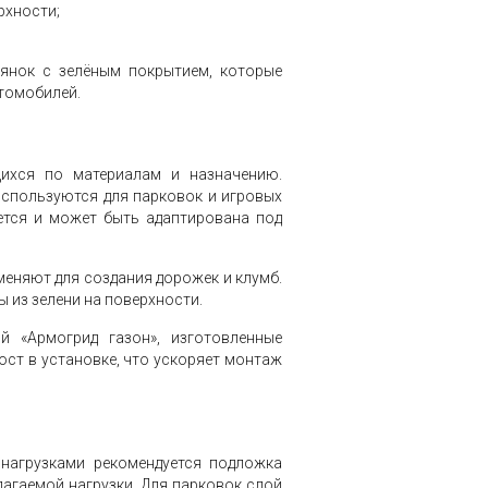
рхности;
оянок с зелёным покрытием, которые
томобилей.
ихся по материалам и назначению.
используются для парковок и игровых
ется и может быть адаптирована под
еняют для создания дорожек и клумб.
ы из зелени на поверхности.
 «Армогрид газон», изготовленные
ост в установке, что ускоряет монтаж
нагрузками рекомендуется подложка
лагаемой нагрузки. Для парковок слой