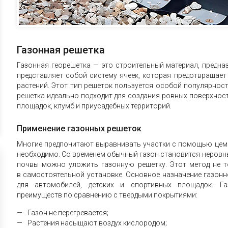
Газонная решетка
Газонная георешетка — это строительный материал, предназ
представляет собой систему ячеек, которая предотвращае
растений. Этот тип решеток пользуется особой популярнос
решетка идеально подходит для создания ровных поверхност
площадок, клумб и приусадебных территорий.
Применение газонных решеток
Многие предпочитают выравнивать участки с помощью цемен
необходимо. Со временем обычный газон становится неровны
почвы можно уложить газонную решетку. Этот метод не т
в самостоятельной установке. Основное назначение газон
для автомобилей, детских и спортивных площадок. Г
преимуществ по сравнению с твердыми покрытиями:
Газон не перегревается;
Растения насыщают воздух кислородом;