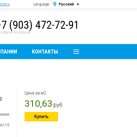
горск
Language:
Русский
Русский
+7 (903) 472-72-91
English
сплатно по России
МПАНИИ
КОНТАКТЫ
Цена за м2
0
310,63
руб.
5
онали,
Купить
0×110