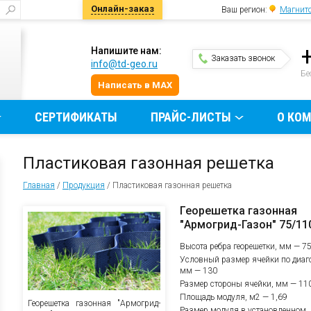
Онлайн-заказ
Ваш регион:
Магнито
Напишите нам:
Заказать звонок
info@td-geo.ru
и
Бе
Написать в MAX
СЕРТИФИКАТЫ
ПРАЙС-ЛИСТЫ
О КО
Пластиковая газонная решетка
Главная
/
Продукция
/
Пластиковая газонная решетка
Георешетка газонная
"Армогрид-Газон" 75/11
Высота ребра георешетки, мм — 7
Условный размер ячейки по диаг
мм — 130
Размер стороны ячейки, мм — 11
Площадь модуля, м2 — 1,69
Георешетка газонная "Армогрид-
Размер модуля в установленном