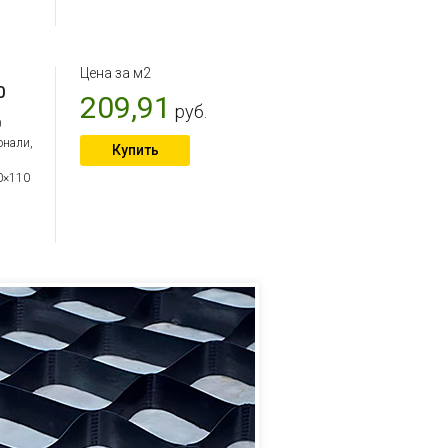
Цена за м2
0
209,91
руб.
0
онали,
Купить
10×110