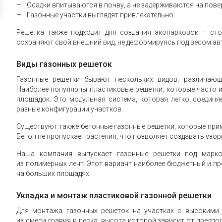
Осадки впитываются в почву, а не задерживаются на пове
Газонные участки выглядят привлекательно.
Решетка также подходит для создания экопарковок — ст
сохраняют свой внешний вид, не деформируясь под весом ав
Виды газонных решеток
Газонные решетки бывают нескольких видов, различающ
Наиболее популярны пластиковые решетки, которые часто 
площадок. Это модульная система, которая легко соединя
разные конфигурации участков.
Существуют также бетонные газонные решетки, которые прим
Бетон не пропускает растения, что позволяет создавать узор
Наша компания выпускает газонные решетки под маркой
из полимерных лент. Этот вариант наиболее бюджетный и пр
на больших площадях.
Укладка и монтаж пластиковой газонной решетки
Для монтажа газонных решеток на участках с высокими 
из смеси гравия и песка, высота которой зависит от предпо