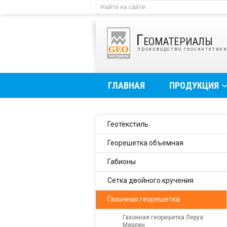
Геоматериалы
производство геосинтетик
ГЛАВНАЯ
ПРОДУКЦИЯ
Геотекстиль
Георешетка объемная
Габионы
Сетка двойного кручения
Газонная георешетка
Газонная георешетка Леруа
Мерлен