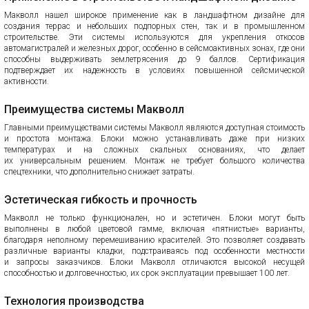
Макволл нашел широкое применение как в ландшафтном дизайне для
создания террас и небольших подпорных стен, так и в промышленном
строительстве. Эти системы используются для укрепления откосов
автомагистралей и железных дорог, особенно в сейсмоактивных зонах, где они
способны выдерживать землетрясения до 9 баллов. Сертификация
подтверждает их надежность в условиях повышенной сейсмической
активности.
Преимущества системы Макволл
Главными преимуществами системы Макволл являются доступная стоимость
и простота монтажа. Блоки можно устанавливать даже при низких
температурах и на сложных скальных основаниях, что делает
их универсальным решением. Монтаж не требует большого количества
спецтехники, что дополнительно снижает затраты.
Эстетическая гибкость и прочность
Макволл не только функционален, но и эстетичен. Блоки могут быть
выполнены в любой цветовой гамме, включая «пятнистые» варианты,
благодаря неполному перемешиванию красителей. Это позволяет создавать
различные варианты кладки, подстраиваясь под особенности местности
и запросы заказчиков. Блоки Макволл отличаются высокой несущей
способностью и долговечностью, их срок эксплуатации превышает 100 лет.
Технология производства