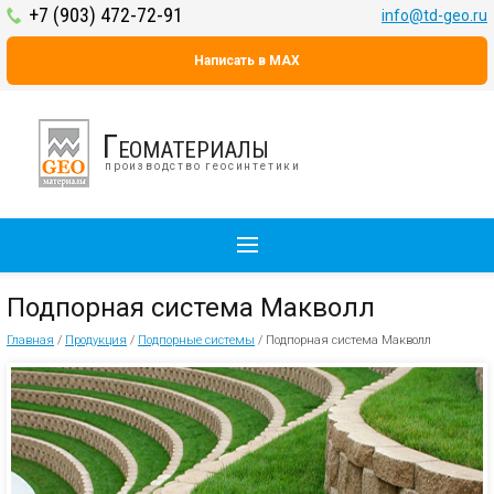
+7 (903) 472-72-91
info@td-geo.ru
Написать в MAX
Геоматериалы
производство геосинтетики
Подпорная система Макволл
Главная
/
Продукция
/
Подпорные системы
/
Подпорная система Макволл