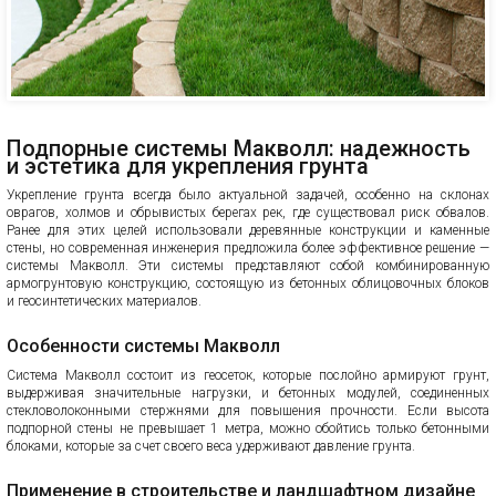
Подпорные системы Макволл: надежность
и эстетика для укрепления грунта
Укрепление грунта всегда было актуальной задачей, особенно на склонах
оврагов, холмов и обрывистых берегах рек, где существовал риск обвалов.
Ранее для этих целей использовали деревянные конструкции и каменные
стены, но современная инженерия предложила более эффективное решение —
системы Макволл. Эти системы представляют собой комбинированную
армогрунтовую конструкцию, состоящую из бетонных облицовочных блоков
и геосинтетических материалов.
Особенности системы Макволл
Система Макволл состоит из геосеток, которые послойно армируют грунт,
выдерживая значительные нагрузки, и бетонных модулей, соединенных
стекловолоконными стержнями для повышения прочности. Если высота
подпорной стены не превышает 1 метра, можно обойтись только бетонными
блоками, которые за счет своего веса удерживают давление грунта.
Применение в строительстве и ландшафтном дизайне