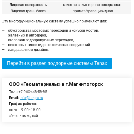
Лицевая поверхность
колотая сплиттерная поверхность
Лицевая грань блока
прямая/трапецивидная
Эту многофункциональную систему успешно применяют для:
обустройства мостовых переходов и конусов мостов,
железных и автодорог,
оголовков водопропускных переходов,
некоторых типов гидротехнических сооружений.
ландшафтном дизайне.
Перейти в раздел подпорные системы Tenax
ООО «Геоматериалы» в г.Магнитогорск
Тел.:
+7 960-448-58-85
Email:
info@td-geo.ru
График работы:
пн.-пт.: 9.00 - 18.00
сб.-вс. - выходной