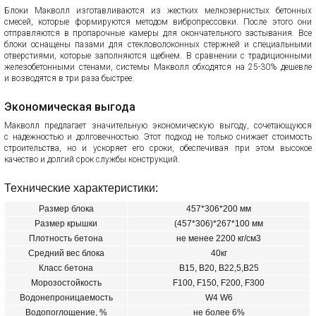
Блоки Макволл изготавливаются из жестких мелкозернистых бетонных
смесей, которые формируются методом вибропрессовки. После этого они
отправляются в пропарочные камеры для окончательного застывания. Все
блоки оснащены пазами для стекловолоконных стержней и специальными
отверстиями, которые заполняются щебнем. В сравнении с традиционными
железобетонными стенами, системы Макволл обходятся на 25-30% дешевле
и возводятся в три раза быстрее.
Экономическая выгода
Макволл предлагает значительную экономическую выгоду, сочетающуюся
с надежностью и долговечностью. Этот подход не только снижает стоимость
строительства, но и ускоряет его сроки, обеспечивая при этом высокое
качество и долгий срок службы конструкций.
Технические характеристики:
Размер блока
457*306*200 мм
Размер крышки
(457*306)*267*100 мм
Плотность бетона
не менее 2200 кг/см3
Средний вес блока
40кг
Класс бетона
В15, В20, В22,5,В25
Морозостойкость
F100, F150, F200, F300
Водонепроницаемость
W4 W6
Водопоглощение, %
не более 6%