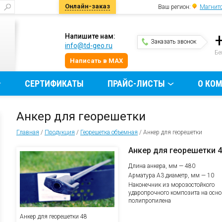
Онлайн-заказ
Ваш регион:
Магнито
Напишите нам:
Заказать звонок
info@td-geo.ru
и
Бе
Написать в MAX
СЕРТИФИКАТЫ
ПРАЙС-ЛИСТЫ
О КО
Анкер для георешетки
Главная
/
Продукция
/
Георешетка объемная
/
Анкер для георешетки
Анкер для георешетки 
Длина анкера, мм — 480
Арматура А3 диаметр, мм — 10
Наконечник из морозостойкого
ударопрочного композита на осно
полипропилена
Анкер для георешетки 48