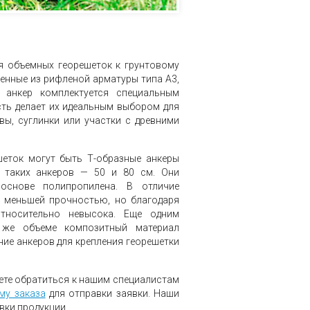
я объемных георешеток к грунтовому
енные из рифленой арматуры типа A3,
 анкер комплектуется специальным
ть делает их идеальным выбором для
вы, суглинки или участки с древними
шеток могут быть Т-образные анкеры
ы таких анкеров — 50 и 80 см. Они
основе полипропилена. В отличие
т меньшей прочностью, но благодаря
относительно невысока. Еще одним
 же объеме композитный материал
ние анкеров для крепления георешетки
ете обратиться к нашим специалистам
му заказа
для отправки заявки. Наши
вки продукции.