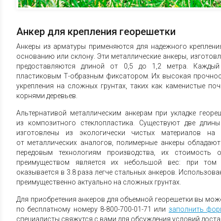
Анкер для крепления георешетки
Анкеры из арматуры применяются для надежного креплени
основанию или склону. Эти металлические анкеры, изготовл
предоставляются длиной от 0,5 до 1,2 метра. Каждый
пластиковым Т-образным фиксатором. Их высокая прочнос
укрепления на сложных грунтах, таких как каменистые поч
корнями деревьев.
Альтернативой металлическим анкерам при укладке георе
из композитного стеклопластика. Существуют две длин
изготовлены из экологически чистых материалов на 
от металлических аналогов, полимерные анкеры обладаю
передовым технологиям производства, их стоимость 
преимуществом является их небольшой вес: при том
оказывается в 3.8 раза легче стальных анкеров. Использова
преимущественно актуально на сложных грунтах.
Для приобретения анкеров для объемной георешетки вы мож
по бесплатному номеру 8-800-700-01-71 или
заполнить фор
специалисты свяжутся с вами для обсуждения условий доста