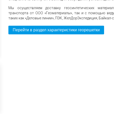
Мы осуществляем доставку геосинтетических материа
транспорта от ООО «Геоматериалы», так и с помощью вед
таких как «Деловые линии», ПЭК, ЖелДорЭкспедиция, Байкал-с
Перейти в раздел характеристики георешетки