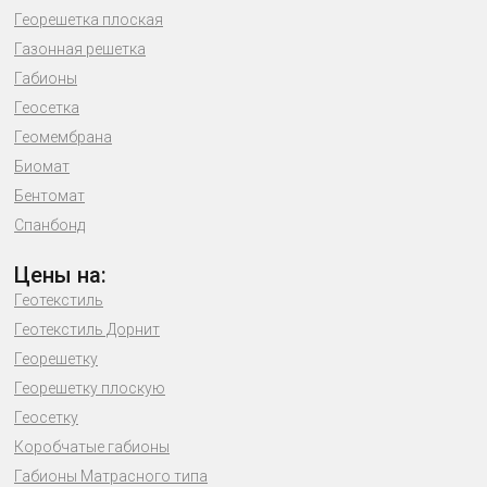
Георешетка плоская
Газонная решетка
Габионы
Геосетка
Геомембрана
Биомат
Бентомат
Спанбонд
Цены на:
Геотекстиль
Геотекстиль Дорнит
Георешетку
Георешетку плоскую
Геосетку
Коробчатые габионы
Габионы Матрасного типа