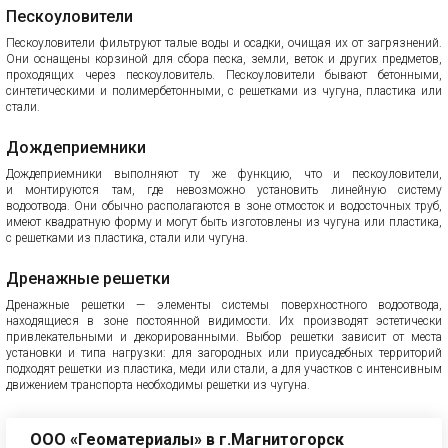
Пескоуловители
Пескоуловители фильтруют талые воды и осадки, очищая их от загрязнений.
Они оснащены корзиной для сбора песка, земли, веток и других предметов,
проходящих через пескоуловитель. Пескоуловители бывают бетонными,
синтетическими и полимербетонными, с решетками из чугуна, пластика или
стали.
Дождеприемники
Дождеприемники выполняют ту же функцию, что и пескоуловители,
и монтируются там, где невозможно установить линейную систему
водоотвода. Они обычно располагаются в зоне отмосток и водосточных труб,
имеют квадратную форму и могут быть изготовлены из чугуна или пластика,
с решетками из пластика, стали или чугуна.
Дренажные решетки
Дренажные решетки — элементы системы поверхностного водоотвода,
находящиеся в зоне постоянной видимости. Их производят эстетически
привлекательными и декорированными. Выбор решетки зависит от места
установки и типа нагрузки: для загородных или приусадебных территорий
подходят решетки из пластика, меди или стали, а для участков с интенсивным
движением транспорта необходимы решетки из чугуна.
ООО «Геоматериалы» в г.Магнитогорск