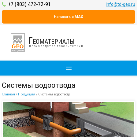
+7 (903) 472-72-91
info@td-geo.ru
Написать в MAX
Геоматериалы
производство геосинтетики
Системы водоотвода
Главная
/
Продукция
/
Системы водоотвода