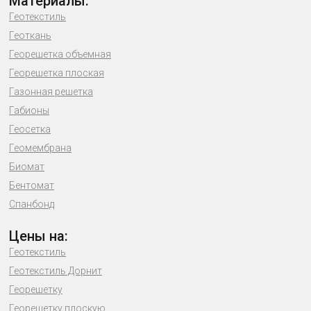
Материалы:
Геотекстиль
Геоткань
Георешетка объемная
Георешетка плоская
Газонная решетка
Габионы
Геосетка
Геомембрана
Биомат
Бентомат
Спанбонд
Цены на:
Геотекстиль
Геотекстиль Дорнит
Георешетку
Георешетку плоскую