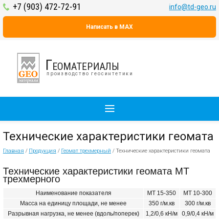
+7 (903) 472-72-91
info@td-geo.ru
Написать в MAX
Геоматериалы
производство геосинтетики
Технические характеристики геомата
Главная
/
Продукция
/
Геомат трехмерный
/
Технические характеристики геомата
Технические характеристики геомата МТ
трехмерного
Наименование показателя
МТ 15-350
МТ 10-300
Масса на единицу площади, не менее
350 г/м.кв
300 г/м.кв
Разрывная нагрузка, не менее (вдоль/поперек)
1,2/0,6 кН/м
0,9/0,4 кН/м