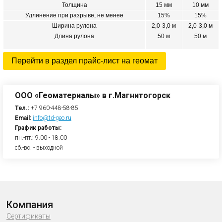
Толщина
15 мм
10 мм
Удлинение при разрыве, не менее
15%
15%
Ширина рулона
2,0-3,0 м
2,0-3,0 м
Длина рулона
50 м
50 м
Перейти в раздел прайс-лист на геомат
ООО «Геоматериалы» в г.Магнитогорск
Тел.:
+7 960-448-58-85
Email:
info@td-geo.ru
График работы:
пн.-пт.: 9.00 - 18.00
сб.-вс. - выходной
Компания
Сертификаты